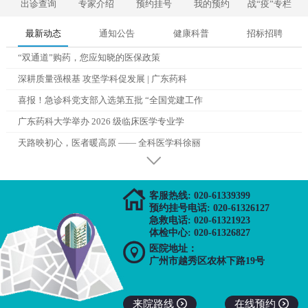
出诊查询
专家介绍
预约挂号
我的预约
战“疫”专栏
最新动态
通知公告
健康科普
招标招聘
“双通道”购药，您应知晓的医保政策
深耕质量强根基 攻坚学科促发展 | 广东药科
喜报！急诊科党支部入选第五批 “全国党建工作
广东药科大学举办 2026 级临床医学专业学
天路映初心，医者暖高原 —— 全科医学科徐丽

客服热线: 020-61339399
预约挂号电话: 020-61326127
急救电话: 020-61321923
体检中心: 020-61326827

医院地址：
广州市越秀区农林下路19号
来院路线

在线预约
