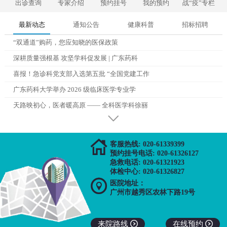
出诊查询
专家介绍
预约挂号
我的预约
战“疫”专栏
最新动态
通知公告
健康科普
招标招聘
“双通道”购药，您应知晓的医保政策
深耕质量强根基 攻坚学科促发展 | 广东药科
喜报！急诊科党支部入选第五批 “全国党建工作
广东药科大学举办 2026 级临床医学专业学
天路映初心，医者暖高原 —— 全科医学科徐丽

客服热线: 020-61339399
预约挂号电话: 020-61326127
急救电话: 020-61321923
体检中心: 020-61326827

医院地址：
广州市越秀区农林下路19号
来院路线

在线预约
