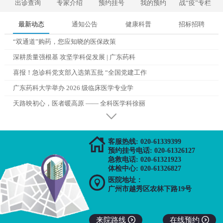
出诊查询
专家介绍
预约挂号
我的预约
战“疫”专栏
最新动态
通知公告
健康科普
招标招聘
“双通道”购药，您应知晓的医保政策
深耕质量强根基 攻坚学科促发展 | 广东药科
喜报！急诊科党支部入选第五批 “全国党建工作
广东药科大学举办 2026 级临床医学专业学
天路映初心，医者暖高原 —— 全科医学科徐丽

客服热线: 020-61339399
预约挂号电话: 020-61326127
急救电话: 020-61321923
体检中心: 020-61326827

医院地址：
广州市越秀区农林下路19号
来院路线

在线预约
