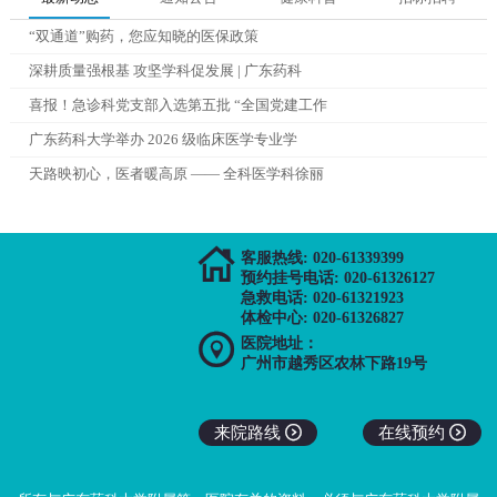
“双通道”购药，您应知晓的医保政策
深耕质量强根基 攻坚学科促发展 | 广东药科
喜报！急诊科党支部入选第五批 “全国党建工作
广东药科大学举办 2026 级临床医学专业学
天路映初心，医者暖高原 —— 全科医学科徐丽

客服热线: 020-61339399
预约挂号电话: 020-61326127
急救电话: 020-61321923
体检中心: 020-61326827

医院地址：
广州市越秀区农林下路19号
来院路线

在线预约
