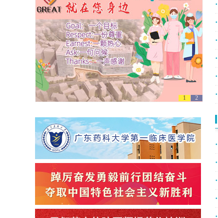
·
·
·
·
·
·
1
2
·
·
·
·
·