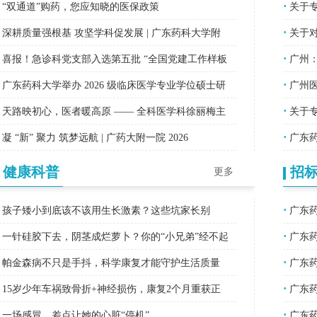
·
“双通道”购药，您应知晓的医保政策
关于
·
深耕质量强根基 攻坚学科促发展 | 广东药科大学附
关于对
·
属第
喜报！急诊科党支部入选第五批 “全国党建工作样板
广州：
·
支部”
广东药科大学举办 2026 级临床医学专业学位硕士研
广州医
·
究
天路映初心，医者暖高原 —— 全科医学科徐丽梅主
关于
·
任赴青
凝 “新” 聚力 筑梦远航 | 广药大附一院 2026
广东药
（紧
健康科普
招
更多
·
孩子矮小到底该不该用生长激素？这些坑家长别
广东药
·
踩！
一针硅胶下去，阴茎成烂萝卜？你的“小兄弟”经不起
广东药
·
这样D
帕金森病不只是手抖，科学康复才能守护生活质量
广东药
·
15岁少年车祸致骨折+神经损伤，康复2个月重获正
广东药
·
常步态
一场感冒，差点让她的心脏“停机”
广东药