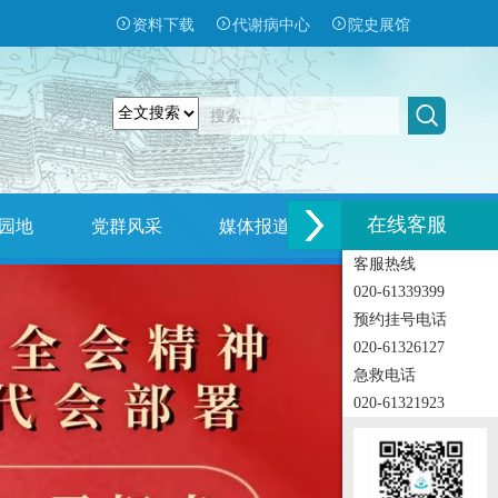
资料下载
代谢病中心
院史展馆
在线客服
园地
党群风采
媒体报道
招标招聘
客服热线
020-61339399
预约挂号电话
020-61326127
急救电话
020-61321923