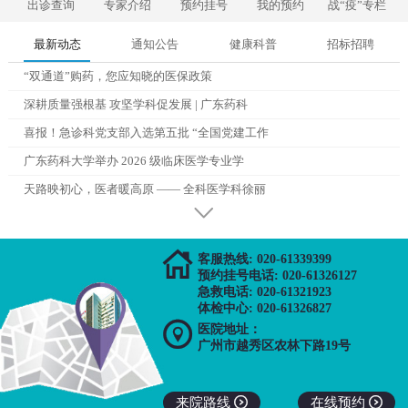
出诊查询
专家介绍
预约挂号
我的预约
战“疫”专栏
最新动态
通知公告
健康科普
招标招聘
“双通道”购药，您应知晓的医保政策
深耕质量强根基 攻坚学科促发展 | 广东药科
喜报！急诊科党支部入选第五批 “全国党建工作
广东药科大学举办 2026 级临床医学专业学
天路映初心，医者暖高原 —— 全科医学科徐丽

客服热线: 020-61339399
预约挂号电话: 020-61326127
急救电话: 020-61321923
体检中心: 020-61326827

医院地址：
广州市越秀区农林下路19号
来院路线

在线预约
