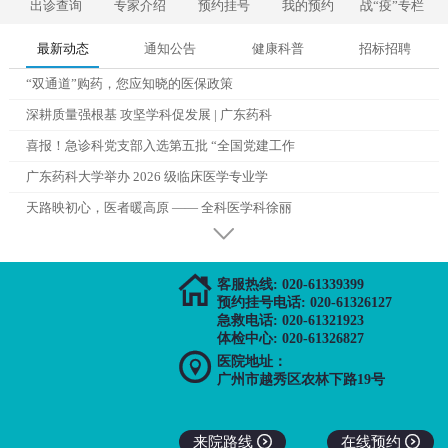
出诊查询
专家介绍
预约挂号
我的预约
战“疫”专栏
最新动态
通知公告
健康科普
招标招聘
“双通道”购药，您应知晓的医保政策
深耕质量强根基 攻坚学科促发展 | 广东药科
喜报！急诊科党支部入选第五批 “全国党建工作
广东药科大学举办 2026 级临床医学专业学
天路映初心，医者暖高原 —— 全科医学科徐丽

客服热线: 020-61339399
预约挂号电话: 020-61326127
急救电话: 020-61321923
体检中心: 020-61326827

医院地址：
广州市越秀区农林下路19号
来院路线

在线预约
