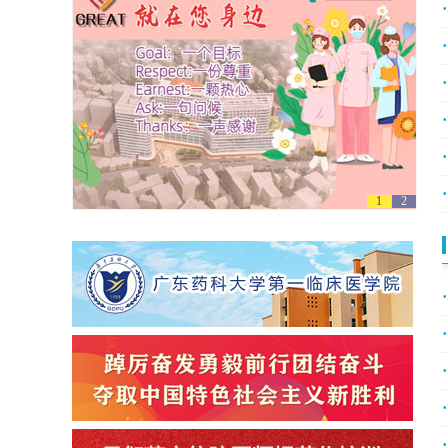
·
·
·
·
·
·
1
2
·
·
·
·
·