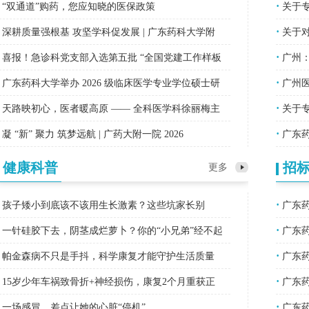
·
“双通道”购药，您应知晓的医保政策
关于
·
深耕质量强根基 攻坚学科促发展 | 广东药科大学附
关于对
·
属第
喜报！急诊科党支部入选第五批 “全国党建工作样板
广州：
·
支部”
广东药科大学举办 2026 级临床医学专业学位硕士研
广州医
·
究
天路映初心，医者暖高原 —— 全科医学科徐丽梅主
关于
·
任赴青
凝 “新” 聚力 筑梦远航 | 广药大附一院 2026
广东药
（紧
健康科普
招
更多
·
孩子矮小到底该不该用生长激素？这些坑家长别
广东药
·
踩！
一针硅胶下去，阴茎成烂萝卜？你的“小兄弟”经不起
广东药
·
这样D
帕金森病不只是手抖，科学康复才能守护生活质量
广东药
·
15岁少年车祸致骨折+神经损伤，康复2个月重获正
广东药
·
常步态
一场感冒，差点让她的心脏“停机”
广东药