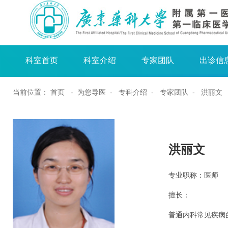
科室首页
科室介绍
专家团队
出诊信
当前位置：
首页
- 为您导医 -
专科介绍
-
专家团队
- 洪丽文
洪丽文
专业职称：医师
擅长：
普通内科常见疾病