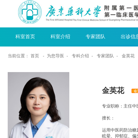
科室首页
科室介绍
专家团队
出诊信
当前位置：
首页
- 为您导医 -
专科介绍
-
专家团队
- 金英花
金英花
专业职称：主任中
擅长：
运用中医药防治糖
眩晕、抑郁症、偏