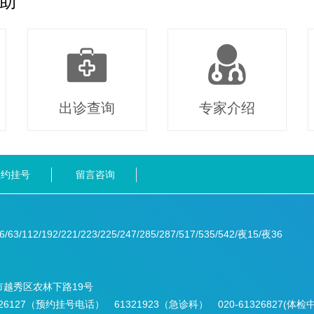
助
出诊查询
专家介绍
预约挂号
留言咨询
6/63/112/192/221/223/225/247/285/287/517/535/542/夜15/夜36
市越秀区农林下路19号
1326127（预约挂号电话） 61321923（急诊科） 020-61326827(体检