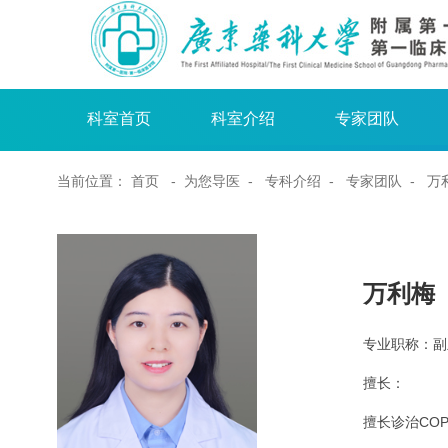
科室首页
科室介绍
专家团队
当前位置：
首页
- 为您导医 -
专科介绍
-
专家团队
- 万
万利
专业职称：副
擅长：
擅长诊治CO