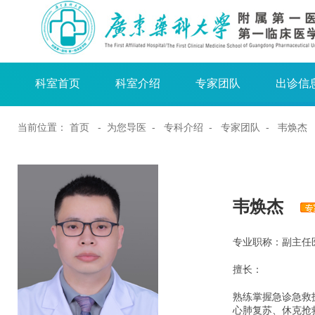
科室首页
科室介绍
专家团队
出诊信
当前位置：
首页
- 为您导医 -
专科介绍
-
专家团队
- 韦焕杰
韦焕杰
专业职称：副主任
擅长：
熟练掌握急诊急救
心肺复苏、休克抢