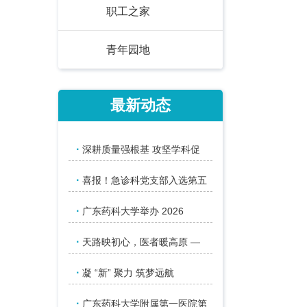
职工之家
青年园地
最新动态
·
深耕质量强根基 攻坚学科促
·
喜报！急诊科党支部入选第五
·
广东药科大学举办 2026
·
天路映初心，医者暖高原 —
·
凝 “新” 聚力 筑梦远航
·
广东药科大学附属第一医院第