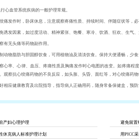
执行心血管系统疾病的一般护理常规。
绞痛发作时，卧床休息，注意观察疼痛性质、持续时间、伴随症状等，必
免诱发因素，如过度活动、精神紧张、饱餐、寒冷、饮酒、狂欢、生气、
察有无头痛等药物副作用。
制动物脂肪与胆固醇饮食，可用植物油及清淡饮食。保持大便通畅，少食
察心率、心律、血压、疼痛性质及胸痛发作时心电图的改变。如疼痛程度
。观察抗心绞痛药物的不良反应，如头胀、头昏、面红等，对心绞痛药物
好相应健康教育及出院指导，指导病人正确用药，随身常备保健盒，预防
前产妇心理护理
避免留置
性休克病人标准护理计划
用PIC