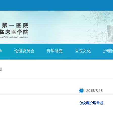
学
伦理委员会
科学研究
医院文化
护理
规
2015/7/23
心绞痛护理常规