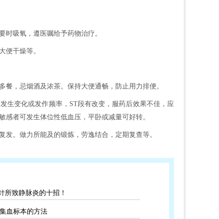
要时吸氧，遵医嘱给予药物治疗。
大便干燥等。
多餐，忌烟酒及浓茶。保持大便通畅，防止用力排便。
发生变化或发作频率，ST段有改变，服药后效果不佳，应
敏感者可发生体位性低血压，平卧或减量可好转。
复发。做力所能及的锻炼，劳逸结合，定期复查等。
针所致静脉炎的十招！
C采集血标本的方法