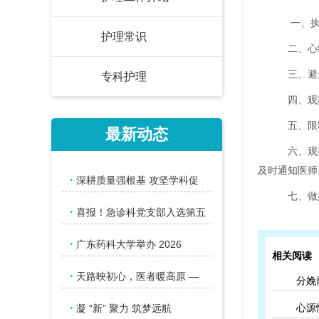
一、
护理常识
二、心
三、避
专科护理
四、观
五、限
最新动态
六、观
及时通知医师
·
深耕质量强根基 攻坚学科促
七、做
·
喜报！急诊科党支部入选第五
·
广东药科大学举办 2026
相关阅读
·
天路映初心，医者暖高原 —
分娩
·
凝 “新” 聚力 筑梦远航
心源