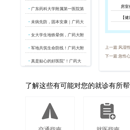
房室
·
广东药科大学附属第一医院第
【健
·
未病先防，固本安康｜广药大
·
女大学生地铁晕倒，广药大附
·
上一篇:风湿
军地共筑生命防线！广药大附
下一篇:急性
·
真是贴心的好医院”！广药大
了解这些有可能对您的就诊有所帮
交通指南
就医指南