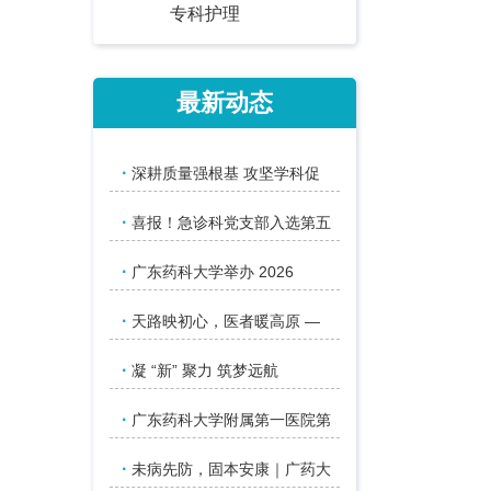
专科护理
最新动态
·
深耕质量强根基 攻坚学科促
·
喜报！急诊科党支部入选第五
·
广东药科大学举办 2026
·
天路映初心，医者暖高原 —
·
凝 “新” 聚力 筑梦远航
·
广东药科大学附属第一医院第
·
未病先防，固本安康｜广药大