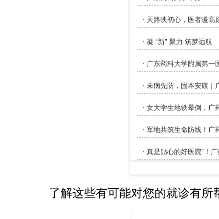
·
天路映初心，医者暖高原
·
凝 “新” 聚力 筑梦远航
·
广东药科大学附属第一
·
未病先防，固本安康｜
·
女大学生地铁晕倒，广
·
军地共筑生命防线！广
·
真是贴心的好医院”！广
了解这些有可能对您的就诊有所