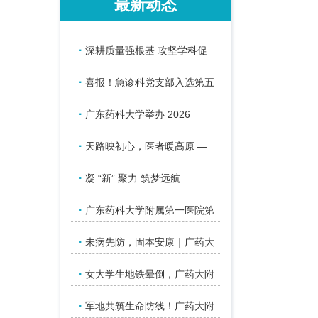
最新动态
·
深耕质量强根基 攻坚学科促
·
喜报！急诊科党支部入选第五
·
广东药科大学举办 2026
·
天路映初心，医者暖高原 —
·
凝 “新” 聚力 筑梦远航
·
广东药科大学附属第一医院第
·
未病先防，固本安康｜广药大
·
女大学生地铁晕倒，广药大附
·
军地共筑生命防线！广药大附