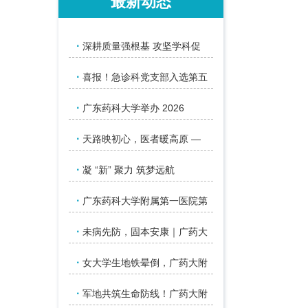
最新动态
·
深耕质量强根基 攻坚学科促
·
喜报！急诊科党支部入选第五
·
广东药科大学举办 2026
·
天路映初心，医者暖高原 —
·
凝 “新” 聚力 筑梦远航
·
广东药科大学附属第一医院第
·
未病先防，固本安康｜广药大
·
女大学生地铁晕倒，广药大附
·
军地共筑生命防线！广药大附