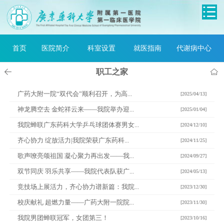
首页
医院简介
科室设置
就医指南
代谢病中心
职工之家
广药大附一院“双代会”顺利召开，为高...
[2025/04/13]
神龙腾空去 金蛇祥云来——我院举办迎...
[2025/01/04]
我院蝉联广东药科大学乒乓球团体赛男女...
[2024/12/10]
齐心协力 绽放活力|我院荣获广东药科...
[2024/11/25]
歌声嘹亮颂祖国 凝心聚力再出发——我...
[2024/09/27]
双节同庆 羽乐共享——我院代表队获广...
[2024/05/13]
竞技场上展活力，齐心协力谱新篇：我院...
[2023/12/30]
校庆献礼 超燃力量——广药大附一院院...
[2023/11/30]
我院男团蝉联冠军，女团第三！
[2023/10/16]