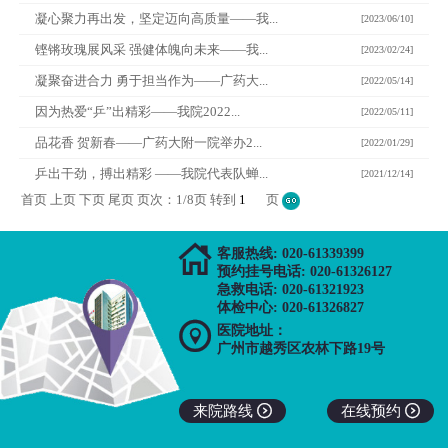
凝心聚力再出发，坚定迈向高质量——我...
[2023/06/10]
铿锵玫瑰展风采 强健体魄向未来——我...
[2023/02/24]
凝聚奋进合力 勇于担当作为——广药大...
[2022/05/14]
因为热爱“乒”出精彩——我院2022...
[2022/05/11]
品花香 贺新春——广药大附一院举办2...
[2022/01/29]
乒出干劲，搏出精彩 ——我院代表队蝉...
[2021/12/14]
首页 上页
下页
尾页
页次：1/8页 转到
页

客服热线: 020-61339399
预约挂号电话: 020-61326127
急救电话: 020-61321923
体检中心: 020-61326827

医院地址：
广州市越秀区农林下路19号
来院路线

在线预约
