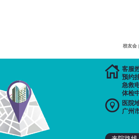
校友会 |

客服热线
预约挂号
急救电话
体检中心

医院
广州
来院路线