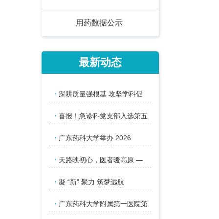
用药数据公示
最新动态
·
深耕质量强根基 攻坚学科促
·
喜报！急诊科党支部入选第五
·
广东药科大学举办 2026
·
天路映初心，医者暖高原 —
·
凝 “新” 聚力 筑梦远航
·
广东药科大学附属第一医院第