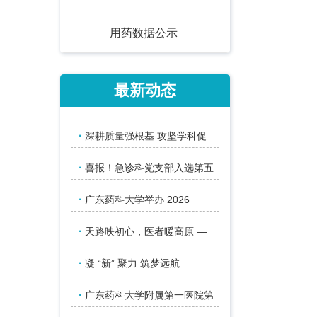
用药数据公示
最新动态
·
深耕质量强根基 攻坚学科促
·
喜报！急诊科党支部入选第五
·
广东药科大学举办 2026
·
天路映初心，医者暖高原 —
·
凝 “新” 聚力 筑梦远航
·
广东药科大学附属第一医院第