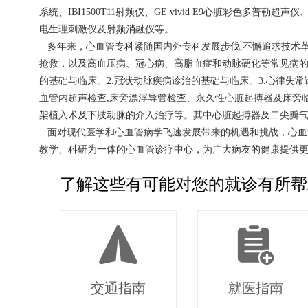
系统、IBI1500T11射频仪、GE vivid E9心脏彩色
电生理刺激仪及射频消融仪等。
多年来，心血管专科紧随国内外专科发展步伐,不懈追求技术革
抢救，以及高血压病、冠心病、高脂血症和动脉硬化等常见病的
的基础与临床。2.冠状动脉疾病诊治的基础与临床。3.心律失
血管内超声检查,床旁漂浮导管检查、永久性心脏起搏器及床旁临
架植入术及下肢动脉的介入治疗等。其中心脏起搏器及二尖瓣
面对现代医学和心血管病学飞速发展带来的机遇和挑战，心血管
教学、科研为一体的心血管诊疗中心，为广大病友的健康提供
了解这些有可能对您的就诊有所帮
交通指南
就医指南