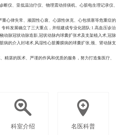
便携式超声诊断仪、亚低温治疗仪、物理震动排痰机、心脏电生理记录仪、
严重心律失常、顽固性心衰、心源性休克、心包填塞等危重症的
专科发展确立了三大重点，并组建成专业化团队:1.高血压诊治
桡动脉冠状动脉造影,冠状动脉内球囊扩张术及支架植入术,冠脉
脏病的介入封堵术,风湿性心脏瓣膜病的球囊扩张,颈、肾动脉支
德、精湛的医术、严谨的作风和优质的服务，努力打造集医疗、
科室介绍
名医科普