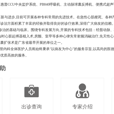
多普勒超声仪、惠普CCU中央监护系统、PB840呼吸机、主动脉球囊反搏机、
新与进步,目前可开展各种专科常用的先进技术。在急性心肌梗死、各种
诊治方面积累了丰富的经验并取得良好的诊疗效果,深得广大病友的信赖。
常诊治的基础与临床。围绕专科发展方向,开展的专科技术包括：经股动脉、
时心脏起搏器植入术,房颤、室早等多种心律失常射频消融治疗,先天性心
气囊扩张术是广东省最早开展的单位之一。
内科全体医护人员将始终秉承“以病友为中心”的服务宗旨,以高尚的医
更优质高效的服务。
助
出诊查询
专家介绍