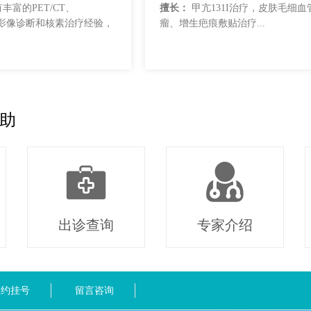
丰富的PET/CT、
擅长：
甲亢131I治疗，皮肤毛细血
CT影像诊断和核素治疗经验，
瘤、增生疤痕敷贴治疗...
斯甲亢和分化型甲状腺癌的
疗、皮肤疤痕和...
助
出诊查询
专家介绍
预约挂号
留言咨询