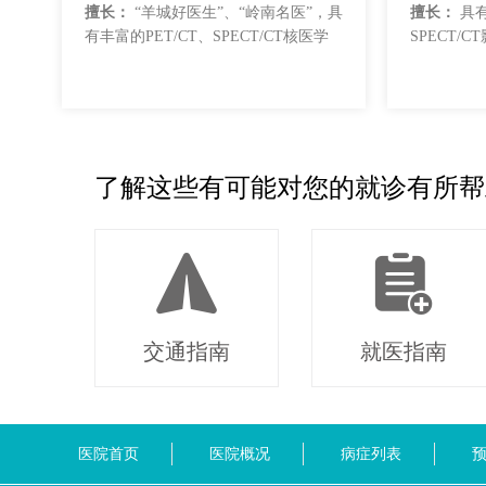
擅长：
“羊城好医生”、“岭南名医”，具
擅长：
具有
有丰富的PET/CT、SPECT/CT核医学
SPECT/
影像诊断和核素治疗经验，擅长格雷夫
擅长格雷夫
斯甲亢和分化型...
碘-131治
了解这些有可能对您的就诊有所帮
交通指南
就医指南
医院首页
医院概况
病症列表