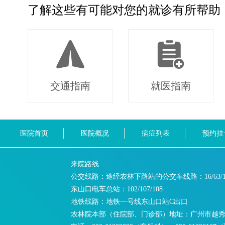
了解这些有可能对您的就诊有所帮助
交通指南
就医指南
医院首页
医院概况
病症列表
预约挂
来院路线
公交线路：途经农林下路站的公交车线路：
16/63/
东山口电车总站：
102/107/108
地铁线路：
地铁一号线东山口站C出口
农林院本部（住院部、门诊部）地址：
广州市越秀