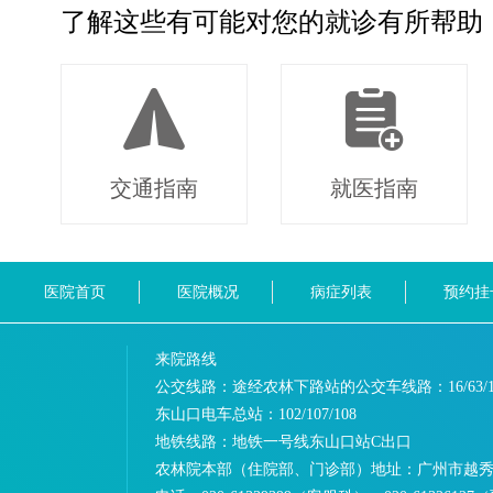
了解这些有可能对您的就诊有所帮助
交通指南
就医指南
医院首页
医院概况
病症列表
预约挂
来院路线
公交线路：途经农林下路站的公交车线路：
16/63/
东山口电车总站：
102/107/108
地铁线路：
地铁一号线东山口站C出口
农林院本部（住院部、门诊部）地址：
广州市越秀